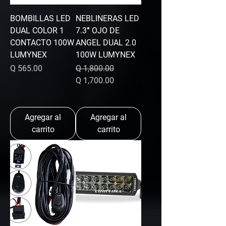
BOMBILLAS LED
NEBLINERAS LED
DUAL COLOR 1
7.3″ OJO DE
CONTACTO 100W
ANGEL DUAL 2.0
LUMYNEX
100W LUMYNEX
Precio
Precio
Precio de oferta
Q 565.00
Q 1,800.00
Q 1,700.00
Agregar al
Agregar al
carrito
carrito