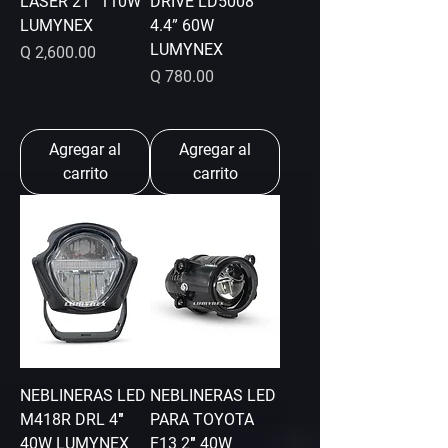
LASER 21″ 110W
DRIVE LD5008
LUMYNEX
4.4” 60W
LUMYNEX
Precio
Q 2,600.00
Precio
Q 780.00
Agregar al
Agregar al
carrito
carrito
NEBLINERAS LED
NEBLINERAS LED
M418R DRL 4″
PARA TOYOTA
40W LUMYNEX
F13 2″ 40W