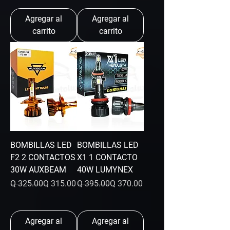
Agregar al
Agregar al
carrito
carrito
BOMBILLAS LED
BOMBILLAS LED
F2 2 CONTACTOS
X1 1 CONTACTO
30W AUXBEAM
40W LUMYNEX
Precio
Precio de oferta
Precio
Precio de oferta
Q 325.00
Q 315.00
Q 395.00
Q 370.00
Agregar al
Agregar al