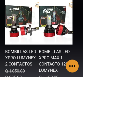
BOMBILLAS LED
BOMBILLAS LED
XPRO LUMYNEX
XPRO MAX 1
2 CONTACTOS
CONTACTO 120W
LUMYNEX
Precio
Precio de oferta
Q 1,050.00
Precio
Precio de oferta
Q 935.00
Q 1,180.00
Q 960.00
Agregar al
Agregar al
carrito
carrito