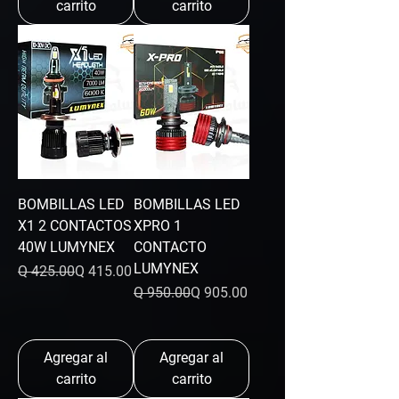
carrito
carrito
BOMBILLAS LED
BOMBILLAS LED
X1 2 CONTACTOS
XPRO 1
40W LUMYNEX
CONTACTO
LUMYNEX
Precio
Precio de oferta
Q 425.00
Q 415.00
Precio
Precio de oferta
Q 950.00
Q 905.00
Agregar al
Agregar al
carrito
carrito