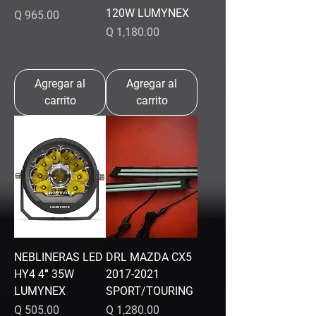
120W LUMYNEX
Precio
Q 965.00
Precio
Q 1,180.00
Agregar al
Agregar al
carrito
carrito
NEBLINERAS LED
DRL MAZDA CX5
HY4 4″ 35W
2017-2021
LUMYNEX
SPORT/TOURING
Precio
Precio
Q 505.00
Q 1,280.00