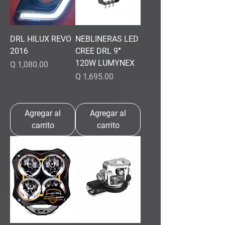
DRL HILUX REVO
NEBLINERAS LED
2016
CREE DRL 9″
120W LUMYNEX
Precio
Q 1,080.00
Precio
Q 1,695.00
Agregar al
Agregar al
carrito
carrito