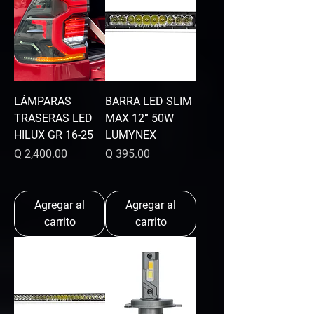
LÁMPARAS
BARRA LED SLIM
TRASERAS LED
MAX 12″ 50W
HILUX GR 16-25
LUMYNEX
Precio
Precio
Q 2,400.00
Q 395.00
Agregar al
Agregar al
carrito
carrito