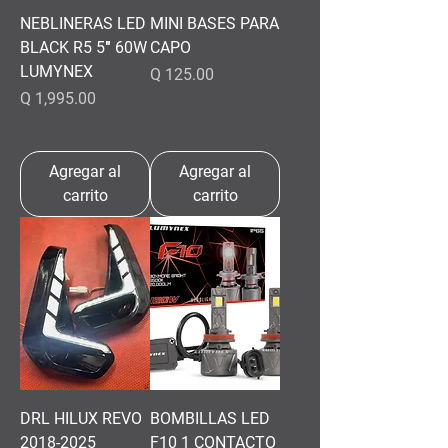
NEBLINERAS LED
MINI BASES PARA
BLACK R5 5″ 60W
CAPO
LUMYNEX
Precio
Q 125.00
Precio
Q 1,995.00
Agregar al
Agregar al
carrito
carrito
DRL HILUX REVO
BOMBILLAS LED
2018-2025
F10 1 CONTACTO