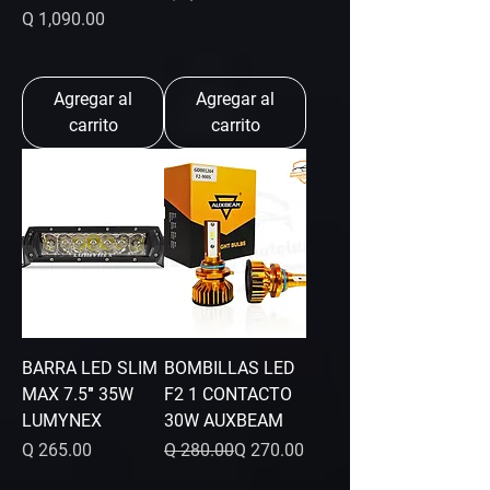
Precio
Q 1,090.00
Agregar al
Agregar al
carrito
carrito
BARRA LED SLIM
BOMBILLAS LED
MAX 7.5″ 35W
F2 1 CONTACTO
LUMYNEX
30W AUXBEAM
Precio
Precio
Precio de oferta
Q 265.00
Q 280.00
Q 270.00