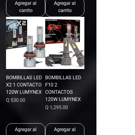
Agregar al
Agregar al
carrito
carrito
BOMBILLAS LED
BOMBILLAS LED
X2 1 CONTACTO
F10 2
120W LUMYNEX
CONTACTOS
120W LUMYNEX
Precio
Q 530.00
Precio
Q 1,295.00
Agregar al
Agregar al