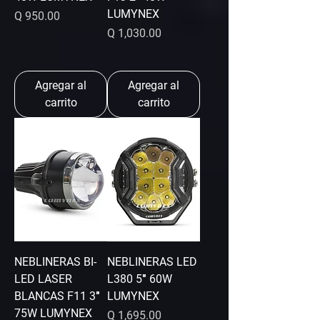
LUMYNEX
Precio
Q 950.00
Precio
Q 1,030.00
Agregar al
Agregar al
carrito
carrito
NEBLINERAS BI-
NEBLINERAS LED
LED LASER
L380 5″ 60W
BLANCAS F11 3″
LUMYNEX
75W LUMYNEX
Precio
Q 1,695.00