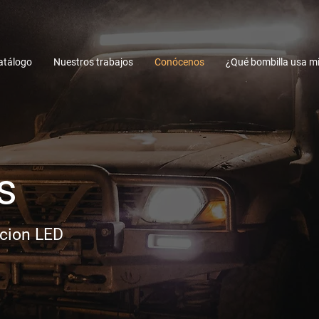
atálogo
Nuestros trabajos
Conócenos
¿Qué bombilla usa mi
s
acion LED