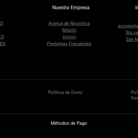
Nuestra Empresa
I
ED
Acerca de Nosotros
accesori
Misión
5ta ca
ED
Visión
San M
LED
Preguntas Frecuentes
s
Política de Envío
Pol
Dev
Métodos de Pago