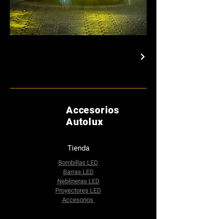
Accesorios
Autolux
Tienda
Bombillas LED
Barras LED
Neblineras LED
Proyectores LED
Accesorios