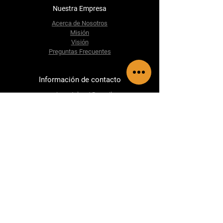
Nuestra Empresa
Acerca de Nosotros
Misión
Visión
Preguntas Frecuentes
Información de contacto
accesoriosautoluxgt@gmail.com
5ta calle A 14-498 Zona 5,
San Marcos, San Marcos, Guatemala.
Síguenos
Facebook
WhatsApp
Instagram